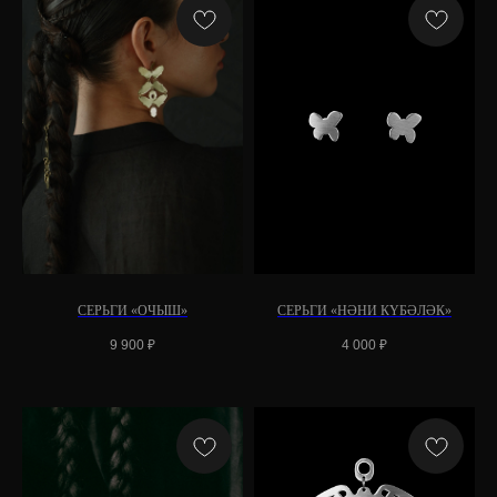
СЕРЬГИ «ОЧЫШ»
СЕРЬГИ «НӘНИ КҮБӘЛӘК»
9 900
₽
4 000
₽