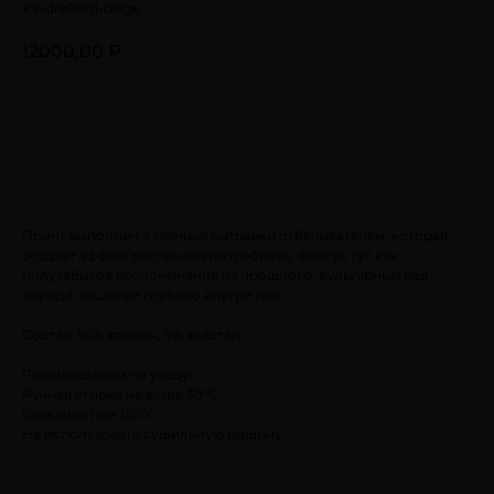
YY-dre0001-beige
12000,00
₽
Принт выполнен в технике вытравки отбеливателем, которая
создает эффект расплывчатого образа. Фартук тут как
полузабытое воспоминание из прошлого, культурный код
народа, зашитый глубоко внутри нас.
Состав: 95% хлопок, 5% эластан
Рекомендации по уходу:
Ручная стирка не выше 30°С
Глаженье при 150°C
Не использовать сушильную машину