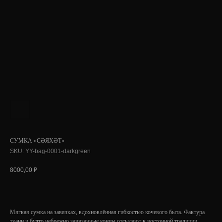
СУМКА «СӘЯХӘТ»
SKU:
YY-bag-0001-darkgreen
8000,00
₽
Мягкая сумка на завязках, вдохновлённая гибкостью кочевого быта. Фактура
ткани и будто небрежно завязанные концы отсылают к восточной традиции