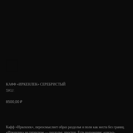
КАФФ «ИРКЕНЛЕК» СЕРЕБРИСТЫЙ
SKU:
8500,00
₽
Кафф «Иркенлек», переосмысляет образ раздолья и поля как места без границ.
«Иркенлек» на татарском — раздолье, простор. Есть выражение: «очсыз-