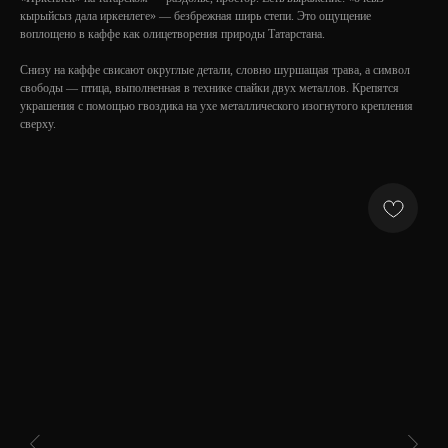
кырыйсыз дала иркенлеге» — безбрежная ширь степи. Это ощущение
воплощено в каффе как олицетворения природы Татарстана.
Снизу на каффе свисают округлые детали, словно шуршащая трава, а символ
свободы — птица, выполненная в технике спайки двух металлов. Крепятся
украшения с помощью гвоздика на ухе металлического изогнутого крепления
сверху.