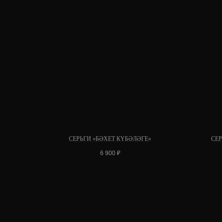
СЕРЬГИ «БӘХЕТ КҮБӘЛӘГЕ»
СЕ
6 900
₽