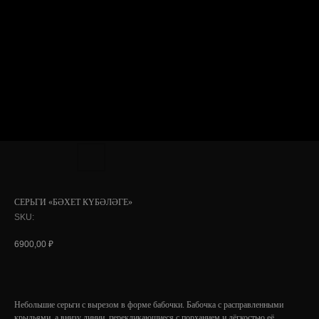
СЕРЬГИ «БӘХЕТ КҮБӘЛӘГЕ»
SKU:
6900,00
₽
Небольшие серьги с вырезом в форме бабочки. Бабочка с расправленными
крыльями, а внизу линии, перекликающиеся с порханием и лёгкостью её