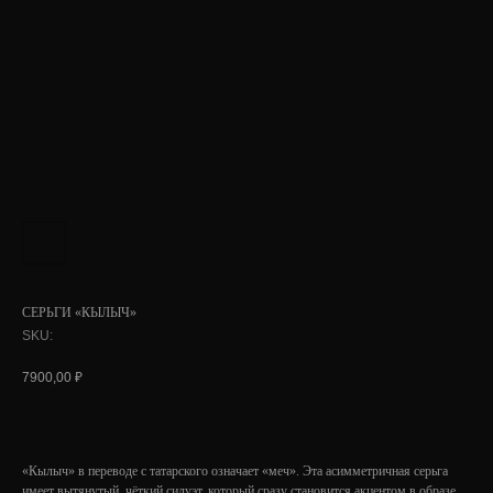
СЕРЬГИ «КЫЛЫЧ»
SKU:
7900,00
₽
«Кылыч» в переводе с татарского означает «меч». Эта асимметричная серьга
имеет вытянутый, чёткий силуэт, который сразу становится акцентом в образе.